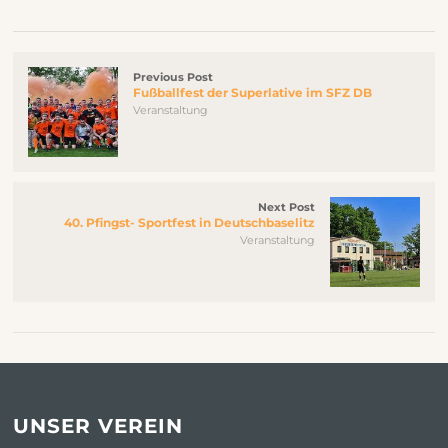
Previous Post
Fußballfest der Superlative im SFZ DB
Veranstaltung
Next Post
40. Pfingst- Sportfest in Deutschbaselitz
Veranstaltung
UNSER VEREIN