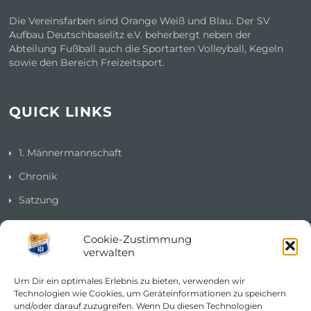
Die Vereinsfarben sind Orange Weiß und Blau. Der SV
Aufbau Deutschbaselitz e.V. beherbergt neben der
Abteilung Fußball auch die Sportarten Volleyball, Kegeln
sowie den Bereich Freizeitsport.
QUICK LINKS
1. Männermannschaft
Chronik
Satzung
Impressum
Cookie-Zustimmung
Datenschutzerklärung
verwalten
Cookie-Richtlinie (EU)
Um Dir ein optimales Erlebnis zu bieten, verwenden wir
Technologien wie Cookies, um Geräteinformationen zu speichern
und/oder darauf zuzugreifen. Wenn Du diesen Technologien