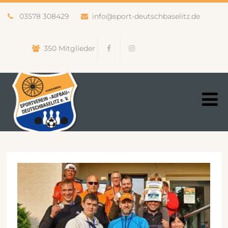
03578 308429
info@sport-deutschbaselitz.de
350 Mitglieder