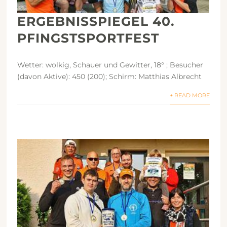
ERGEBNISSPIEGEL 40.
PFINGSTSPORTFEST
Wetter: wolkig, Schauer und Gewitter, 18° ; Besucher
(davon Aktive): 450 (200); Schirm: Matthias Albrecht
+ READ MORE