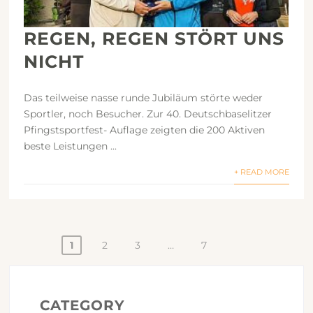
REGEN, REGEN STÖRT UNS
NICHT
Das teilweise nasse runde Jubiläum störte weder
Sportler, noch Besucher. Zur 40. Deutschbaselitzer
Pfingstsportfest- Auflage zeigten die 200 Aktiven
beste Leistungen ...
+ READ MORE
1
2
3
…
7
CATEGORY