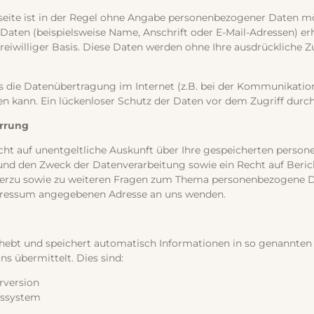
eite ist in der Regel ohne Angabe personenbezogener Daten mö
aten (beispielsweise Name, Anschrift oder E-Mail-Adressen) erh
 freiwilliger Basis. Diese Daten werden ohne Ihre ausdrückliche
ss die Datenübertragung im Internet (z.B. bei der Kommunikation
n kann. Ein lückenloser Schutz der Daten vor dem Zugriff durch 
errung
echt auf unentgeltliche Auskunft über Ihre gespeicherten perso
nd den Zweck der Datenverarbeitung sowie ein Recht auf Beric
ierzu sowie zu weiteren Fragen zum Thema personenbezogene D
mpressum angegebenen Adresse an uns wenden.
hebt und speichert automatisch Informationen in so genannten S
s übermittelt. Dies sind:
rversion
bssystem