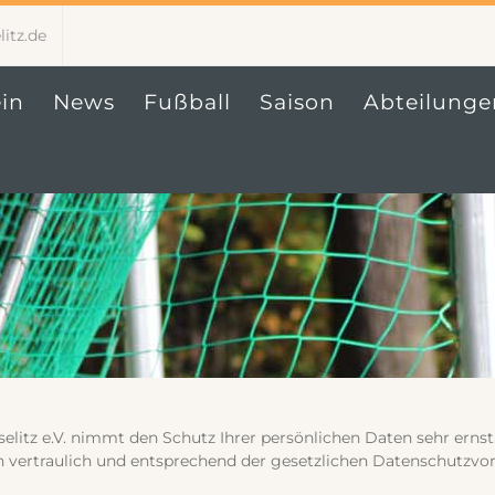
itz.de
in
News
Fußball
Saison
Abteilunge
litz e.V. nimmt den Schutz Ihrer persönlichen Daten sehr ernst
ertraulich und entsprechend der gesetzlichen Datenschutzvors