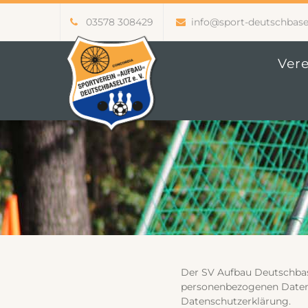
03578 308429
info@sport-deutschbasel
Vere
Der SV Aufbau Deutschbase
personenbezogenen Daten v
Datenschutzerklärung.