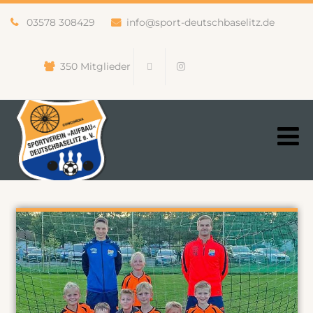
03578 308429
info@sport-deutschbaselitz.de
350 Mitglieder