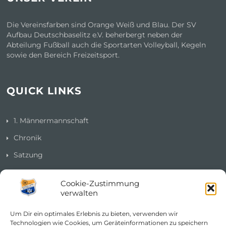
Die Vereinsfarben sind Orange Weiß und Blau. Der SV
Aufbau Deutschbaselitz e.V. beherbergt neben der
Abteilung Fußball auch die Sportarten Volleyball, Kegeln
sowie den Bereich Freizeitsport.
QUICK LINKS
1. Männermannschaft
Chronik
Satzung
Impressum
Cookie-Zustimmung
Datenschutzerklärung
verwalten
Cookie-Richtlinie (EU)
Um Dir ein optimales Erlebnis zu bieten, verwenden wir
Technologien wie Cookies, um Geräteinformationen zu speichern