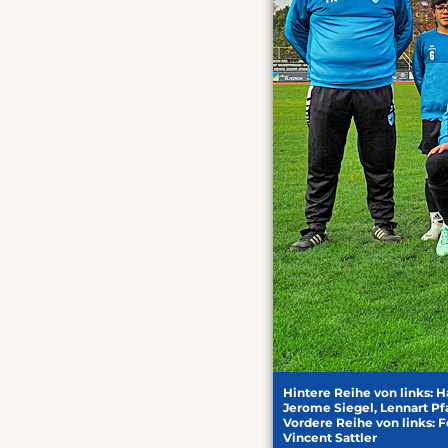
Hintere Reihe von links:
Jerome Siegel, Lennart P
Vordere Reihe von links: 
Vincent Sattler