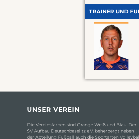
TRAINER UND F
UNSER VEREIN
Die Vereinsfarben sind Orange Weiß und Blau. Der
SV Aufbau Deutschbaselitz e.V. beherbergt neben
der Abteilung Fußball auch die Sportarten Volleybal