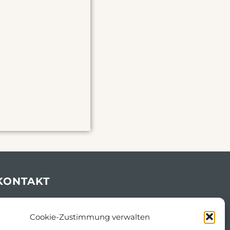
KONTAKT
Sportplatzstraße 13-15, 01917 Kamenz
Cookie-Zustimmung verwalten
03578 308429