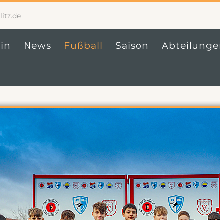
itz.de
in
News
Fußball
Saison
Abteilunge