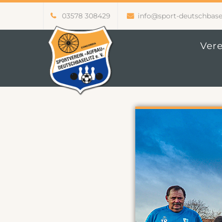
03578 308429
info@sport-deutschbasel
Vere